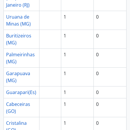
Janeiro (RJ)
Uruana de
1
0
Minas (MG)
Buritizeiros
1
0
(MG)
Palmeirinhas
1
0
(MG)
Garapuava
1
0
(MG)
Guarapari(Es)
1
0
Cabeceiras
1
0
(GO)
Cristalina
1
0