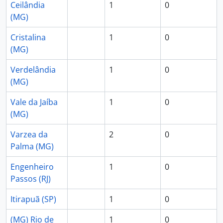
Ceilândia
1
0
(MG)
Cristalina
1
0
(MG)
Verdelândia
1
0
(MG)
Vale da Jaíba
1
0
(MG)
Varzea da
2
0
Palma (MG)
Engenheiro
1
0
Passos (RJ)
Itirapuã (SP)
1
0
(MG) Rio de
1
0