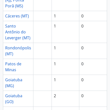
(RJ), Ponta
Porã (MS)
Cáceres (MT)
1
0
Santo
1
0
Antônio do
Leverger (MT)
Rondonópolis
1
0
(MT)
Patos de
1
0
Minas
Goiatuba
1
0
(MG)
Goiatuba
2
0
(GO)