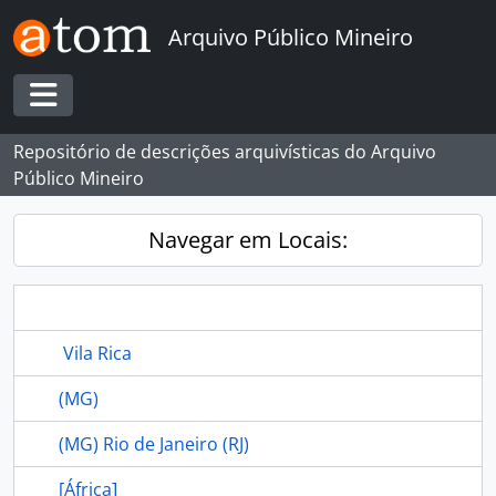
Skip to main content
Arquivo Público Mineiro
Toggle navigation
Repositório de descrições arquivísticas do Arquivo
Público Mineiro
Navegar em Locais:
Vila Rica
(MG)
(MG) Rio de Janeiro (RJ)
[África]