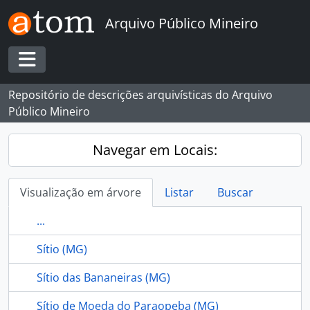
Skip to main content
Arquivo Público Mineiro
Toggle navigation
Repositório de descrições arquivísticas do Arquivo
Público Mineiro
Navegar em Locais:
Visualização em árvore
Listar
Buscar
...
Sítio (MG)
Sítio das Bananeiras (MG)
Sítio de Moeda do Paraopeba (MG)