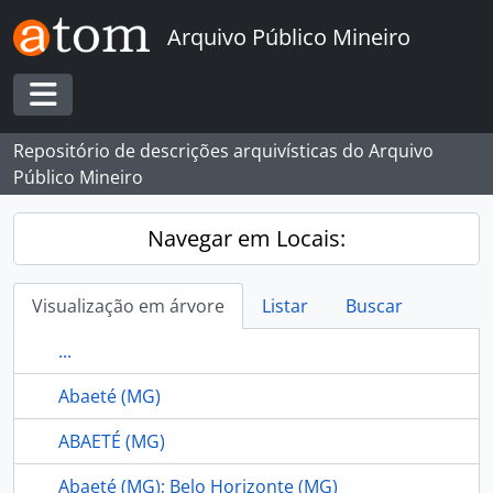
Skip to main content
Arquivo Público Mineiro
Toggle navigation
Repositório de descrições arquivísticas do Arquivo
Público Mineiro
Navegar em Locais:
Visualização em árvore
Listar
Buscar
...
Abaeté (MG)
ABAETÉ (MG)
Abaeté (MG); Belo Horizonte (MG)