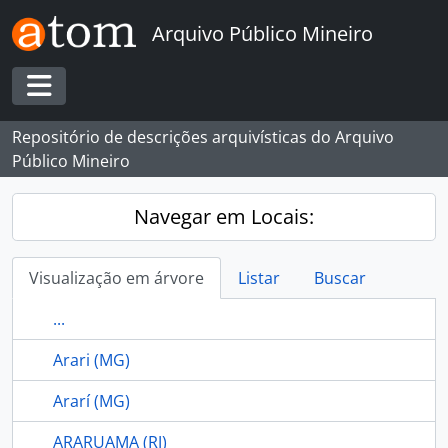
Skip to main content
Arquivo Público Mineiro
Toggle navigation
Repositório de descrições arquivísticas do Arquivo
Público Mineiro
Navegar em Locais:
Visualização em árvore
Listar
Buscar
...
Arari (MG)
Ararí (MG)
ARARUAMA (RJ)