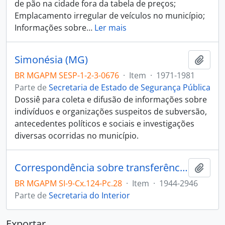
de pão na cidade fora da tabela de preços;
Emplacamento irregular de veículos no município;
Informações sobre
…
Ler mais
Simonésia (MG)
Adici
BR MGAPM SESP-1-2-3-0676
·
Item
·
1971-1981
Parte de
Secretaria de Estado de Segurança Pública
Dossiê para coleta e difusão de informações sobre
indivíduos e organizações suspeitos de subversão,
antecedentes políticos e sociais e investigações
diversas ocorridas no município.
Correspondência sobre transferência de escola rural, reclamação contra os serviços de água e luz, decreto-lei sobre regularização de funcionamento dos estabelecimentos industriais e comerciais, pagamento de Professoras, materiais para prefeitura, denúncia contra a administração, cancelamento de dívida ativa, favores fiscais, pedidode nomeação de Prefeito.
Adici
BR MGAPM SI-9-Cx.124-Pc.28
·
Item
·
1944-2946
Parte de
Secretaria do Interior
Exportar