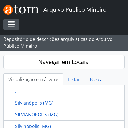
Skip to main content
Arquivo Público Mineiro
Toggle navigation
Repositório de descrições arquivísticas do Arquivo
Público Mineiro
Navegar em Locais:
Visualização em árvore
Listar
Buscar
...
Silvianópolis (MG)
SILVIANÓPOLIS (MG)
Silvinópolis (MG)