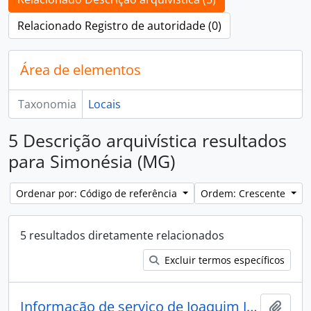
Relacionado Registro de autoridade (0)
Área de elementos
Taxonomia
Locais
5 Descrição arquivística resultados
para Simonésia (MG)
Ordenar por: Código de referência
Ordem: Crescente
5 resultados diretamente relacionados
Excluir termos específicos
Informação de serviço de Joaquim José Fernandes de Oliveira Cata Preta sobre o envio de mapa dos doentes no destacamento
Adici