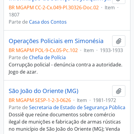
BR MGAPM CC-2-Cx.049-Pl.30326-Doc.02
·
Item
·
1807
Parte de
Casa dos Contos
Operações Policiais em Simonésia
Adici
BR MGAPM POL-9-Cx.05-Pc.102
·
Item
·
1933-1933
Parte de
Chefia de Polícia
Corrupção policial - denúncia contra a autoridade.
Jogo de azar.
São João do Oriente (MG)
Adici
BR MGAPM SESP-1-2-3-0626
·
Item
·
1981-1972
Parte de
Secretaria de Estado de Segurança Pública
Dossiê que reúne documentos sobre comércio
ilegal de munições e fabricação de armas rústicas
no município de São João do Oriente (MG); Venda